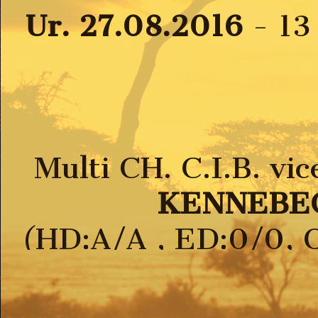
Ur. 27.08.2016
- 13
Multi CH. C.I.B. v
KENNEBEC
(HD:A/A , ED:0/0, 
TAIL:neg. THYROI
DDstatus BB status 