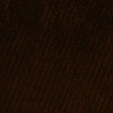
sama, bez komplikacj
godz. 2:21 w nocy zo
pierwsze szczenie - 
zakończył się o godz.
szczeniąt, 6 piesków 
silne, z odruchem ss
Nie stwierdziłam DS 
trzynastka ma pręgi,