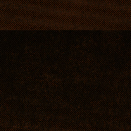
O matce szczeniąt P
znaleźć na jej stronie
http://werwa.pl/pl/
Info poporodowe:
Poród był naturalny,