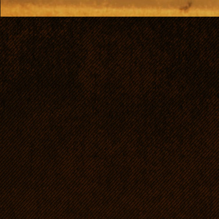
POK
((HD: A/A, ED: 0/0,
neg. (0