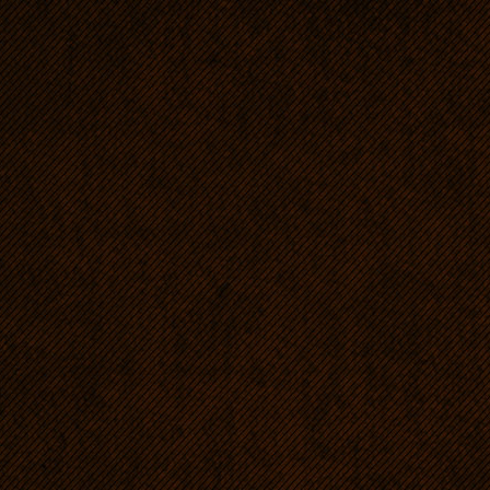
odzwierciedlenie w d
pięknej budowie, wyr
co bardzo ważne – ze
miłą, otwartą i stabi
doskonałym typie i o
Mam nadzieję, że tak
swojemu potomstwu z
Więcej zdjęć i info o 
http://www.ascot.cz/