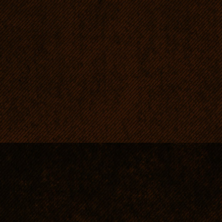
zdecydowanie mniejsz
odpowiedniej długośc
koron. Jeden piesek 
brzuszku, reszta w n
pokrojowo bardzo w
szczeniąt waha się 
Pokusa jest bardzo s
bardzo dobrze opieku
dużo mleka, szczenię