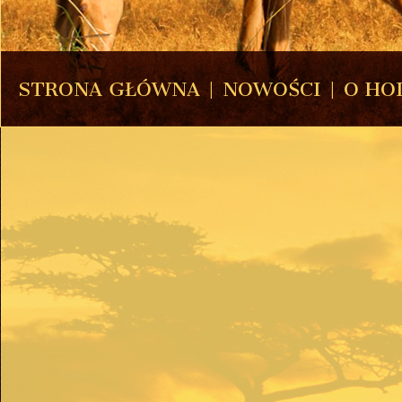
STRONA GŁÓWNA
|
NOWOŚCI
|
O HO