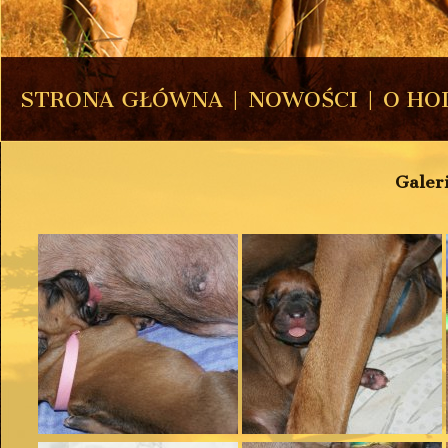
STRONA GŁÓWNA
|
NOWOŚCI
|
O HO
Galer