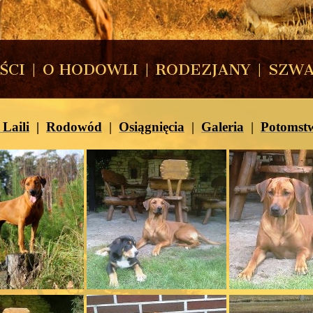
ŚCI
|
O HODOWLI
|
RODEZJANY
|
SZWA
 Laili
|
Rodowód
|
Osiągnięcia
|
Galeria
|
Potomst