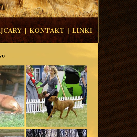
JCARY
|
KONTAKT
|
LINKI
wo