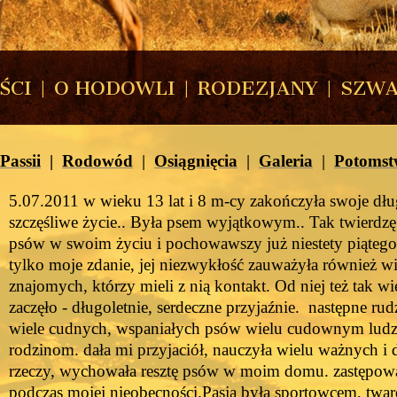
ŚCI
|
O HODOWLI
|
RODEZJANY
|
SZWA
Passii
|
Rodowód
|
Osiągnięcia
|
Galeria
|
Potomst
5.07.2011 w wieku 13 lat i 8 m-cy zakończyła swoje dług
szczęśliwe życie.. Była psem wyjątkowym.. Tak twierdzę
psów w swoim życiu i pochowawszy już niestety piątego.
tylko moje zdanie, jej niezwykłość zauważyła również w
znajomych, którzy mieli z nią kontakt. Od niej też tak wie
zaczęło - długoletnie, serdeczne przyjaźnie. następne rud
wiele cudnych, wspaniałych psów wielu cudownym ludz
rodzinom. dała mi przyjaciół, nauczyła wielu ważnych i
rzeczy, wychowała resztę psów w moim domu. zastępow
podczas mojej nieobecności.
Pasja była sportowcem, twar