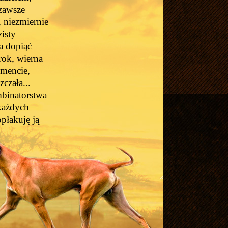
 zawsze
 niezmiernie
isty
a dopiąć
rok, wierna
mencie,
zczała...
ombinatorstwa
 każdych
opłakuję ją