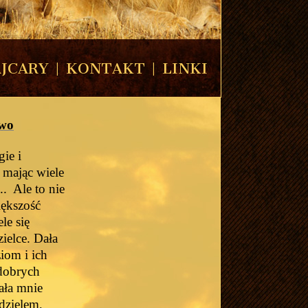
JCARY
|
KONTAKT
|
LINKI
wo
ie i
 mając wiele
. Ale to nie
iększość
le się
zielce. Dała
iom i ich
 dobrych
ała mnie
dzielem,